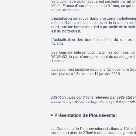
Le pluviomètre automatique est secondé par un p
Météo France d'une résolution de 0.1mm, ce qui pe
en cas de besoin.
L'installation se trouve dans une zone partielleme
mètres, l’habitation la plus proche de la station es
nord, aucune habitation n'est à proximité de la stat
est au nord-ouest.
L’actualisation des données météo du site est e
24H/24.
Les logiciels utilisés pour traiter les données de
WsWin32, le pas d'enregistrement du datalogger (e
1 minute.
La station est installée depuis le 11 novembre 200
sont placés à 12m depuis 11 janvier 2010.
Attention :
Les conditions relevées par cette statio
mesures et prévisions d'organismes professionnels
Présentation de Plounéventer
La Commune de Plounéventer est située à 15km à l'e
sur un peu plus de 27km² à une altitude moyenne d