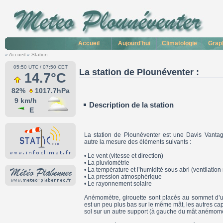
Accueil
Aujourd'hui
Climatologie
Grap
»
Accueil
»
Station
05:50 UTC / 07:50 CET
La station de Plounéventer :
14.7°C
82%
1017.7hPa
9 km/h
Description de la station
E
La station de Plounéventer est une Davis Vantage
autre la mesure des éléments suivants :
• Le vent (vitesse et direction)
• La pluviométrie
• La température et l’humidité sous abri (ventilation 
• La pression atmosphérique
• Le rayonnement solaire
Anémomètre, girouette sont placés au sommet d’
est un peu plus bas sur le même mât, les autres ca
sol sur un autre support (à gauche du mât anémomét