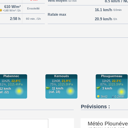
Vent moyen
8.5 km/h / N
/10 min
610 W/m²
Ensoleillé
16.1 km/h
/10min
+148 W/m² /1h
Rafale max
2:58 h
20.9 km/h
60 min. /1h
/1h
Prévisions :