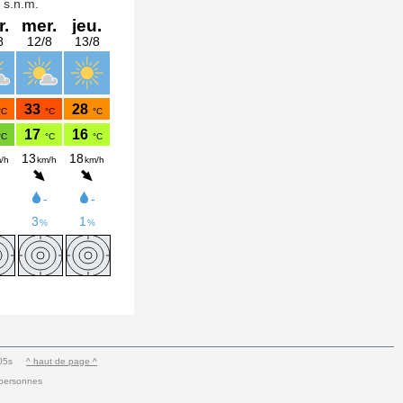
.005s
^ haut de page ^
 personnes