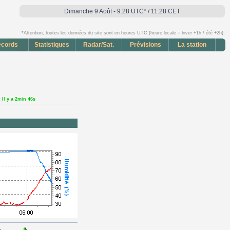
Dimanche 9 Août - 9:28 UTC
*
/ 11:28 CET
*Attention, toutes les données du site sont en heures UTC (heure locale = hiver +1h / été +2h).
cords
Statistiques
Radar/Sat.
Prévisions
La station
:
Il y a 2min 46s