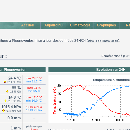
Accueil
Aujourd'hui
Climatologie
Graphiques
Re
ituée à Plounéventer, mise à jour des données 24H/24 (
).
Détails de l'installation
r :
Dernière mise à jour 
sur Plounéventer
Evolution sur 24H
24.4 °C
max 24.5 °C
Température & Humidité
min 11.2 °C
+2.1 °C /1h
55 %
max 94 %
min 55 %
-18 % /1h
14.8 °C
max 17.6 °C
min 10.0 °C
-2.5 °C /1h
1015.4 hPa
1015.4 hPa
1013.7 hPa
+1.4 hPa /3h
0.0 mm
---
pluie-evapo
1 mm
-1 mm