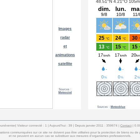
Images
radar
et
animations
satellite
Sources :
Meteociel
Sources :
Meteoblue
éventer| Visiteur connecté : 1 | Aujourd'hui : 39 | Depuis janvier 2011 : 359674 |
Contact
| 0
mations communiquées sur ce site ne doivent pas être utilisées pour la protection de biens ou de
et ne peuvent en aucun cas se substituer aux mesures d'organismes professionnels.