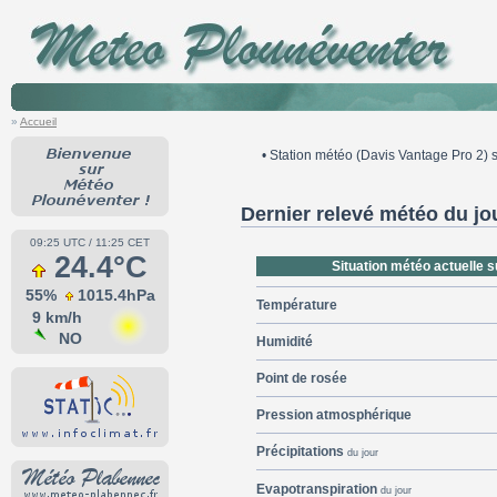
»
Accueil
• Station météo (Davis Vantage Pro 2) s
Dernier relevé météo du jou
09:25 UTC / 11:25 CET
24.4°C
Situation météo actuelle 
55%
1015.4hPa
Température
9 km/h
NO
Humidité
Point de rosée
Pression atmosphérique
Précipitations
du jour
Evapotranspiration
du jour