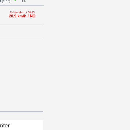
O
(315 °)
1.9
Rafale Max. à 08:45
20.9 km/h / NO